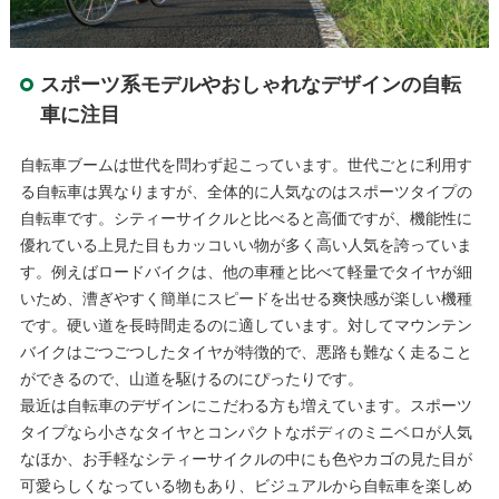
スポーツ系モデルやおしゃれなデザインの自転
車に注目
自転車ブームは世代を問わず起こっています。世代ごとに利用す
る自転車は異なりますが、全体的に人気なのはスポーツタイプの
自転車です。シティーサイクルと比べると高価ですが、機能性に
優れている上見た目もカッコいい物が多く高い人気を誇っていま
す。例えばロードバイクは、他の車種と比べて軽量でタイヤが細
いため、漕ぎやすく簡単にスピードを出せる爽快感が楽しい機種
です。硬い道を長時間走るのに適しています。対してマウンテン
バイクはごつごつしたタイヤが特徴的で、悪路も難なく走ること
ができるので、山道を駆けるのにぴったりです。
最近は自転車のデザインにこだわる方も増えています。スポーツ
タイプなら小さなタイヤとコンパクトなボディのミニベロが人気
なほか、お手軽なシティーサイクルの中にも色やカゴの見た目が
可愛らしくなっている物もあり、ビジュアルから自転車を楽しめ